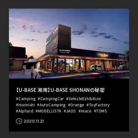
【U-BASE 湘南】U-BASE SHONANの秘密
#Camping
#CampingCar
#VehicleExhibition
#Horinishi
#AutoCamping
#Orange
#ToyFactory
#Alphard
#MODELLISTA
#JAOS
#Hiace
#TOMS
2020.11.21