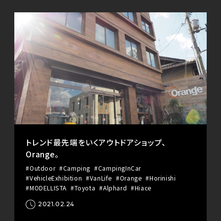
トレンド最先端をいくアウトドアショップ、
Orange。
#Outdoor
#Camping
#CampingInCar
#VehicleExhibition
#VanLife
#Orange
#Horinishi
#MODELLISTA
#Toyota
#Alphard
#Hiace
2021.02.24