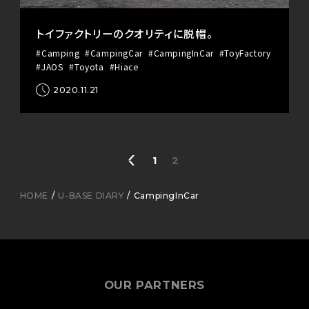
トイファクトリーのクオリティに脱帽。
#Camping
#CampingCar
#CampingInCar
#ToyFactory
#JAOS
#Toyota
#Hiace
2020.11.21
1
2
HOME
U-BASE DIARY
CampingInCar
OUR PARTNERS