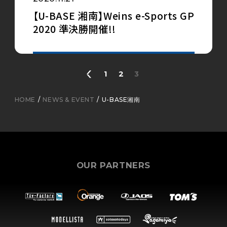
【U-BASE 湘南】Weins e-Sports GP
2020 準決勝開催!!
1
2
3
HOME
NEWS & EVENT
U-BASE湘南
OUR PARTNERS